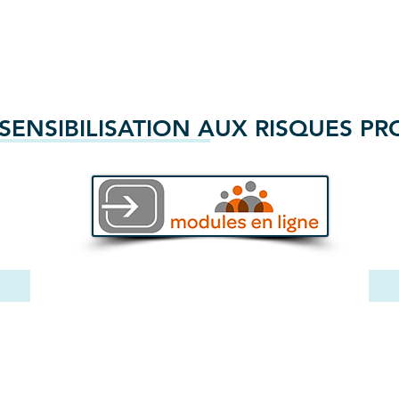
SENSIBILISATION AUX RISQUES P
Santé au Travail d'Aunis et de Saintonge
9 rue Montcalm 17000 LA ROCHELLE
Standard: 05.46.50.07.10