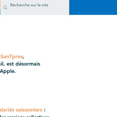
VOUS ETES
SanTprev
,
il, est désormais
 Apple.
alariés saisonniers
: