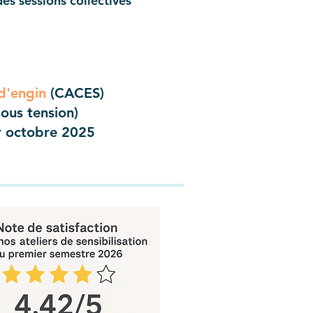
des sessions collectives
d'engin
(CACES)
ous tension)
r octobre 2025