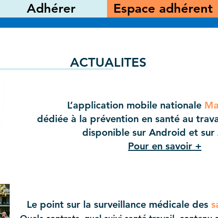
Adhérer
Espace adhérent
NOS OFFRES
AIDE AUX ENTREPRISES
ACTUALITES
L’application mobile
nationale
Ma
dédiée à la prévention en santé au trava
disponible sur Android et sur
Pour en savoir +
Le point sur la surveillance médicale des
s